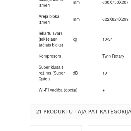
mm
600X750X207
izmēri
Ārējā bloka
mm
622X824X299
izmēri
Iekārtu svars
(iekšējais/
kg
10/34
ārējais bloks)
Kompresors
Twin Rotary
Super klusais
režīms (Super
dB
19
Quiet)
WI-FI vadība (opcija)
+
21 PRODUKTU TAJĀ PAT KATEGORIJĀ