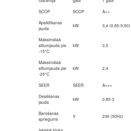
Garantija
gadi
7 gadi
SCOP
SCOP
A++
Apsildīšanas
kW
3,4 (0,85-5,50)
jauda
Maksimālaā
siltumjauda pie
kW
3,5
-15°C
Maksimālaā
siltumjauda pie
kW
2,4
-25°C
SEER
SEER
A+++
Desēšanas
kW
0,85-3
jauda
Barošanas
V
236 (50Hz)
spriegums
Iekšējā bloka