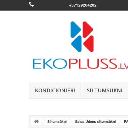
Piezvaniet mums:
+37129204202
KONDICIONIERI
SILTUMSŪKŅI
Siltumsūkņi
Gaiss-Ūdens siltumsūkņi
P