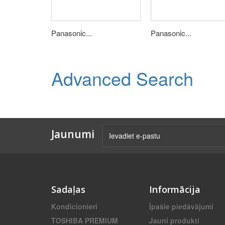
Panasonic...
Panasonic...
Advanced Search
Jaunumi
Sadaļas
Informācija
Kondicionieri
Īpašie piedāvājumi
TOSHIBA PREMIUM
Jauni produkti