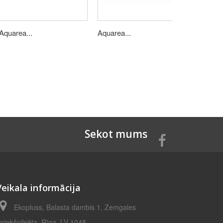
Aquarea...
Aquarea...
Aquarea.
Sekot mums
Veikala informācija
Ekopluss, Balasta dambis 1, Zemgales
priekšpilsēta, Rīga, LV-1048