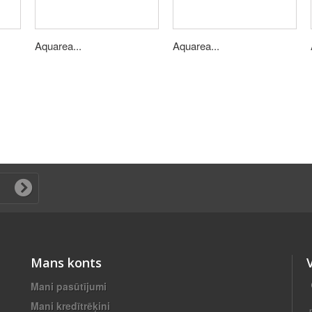
Aquarea...
Aquarea...
Mans konts
Mani pasūtījumi
Mani kredītrēķini