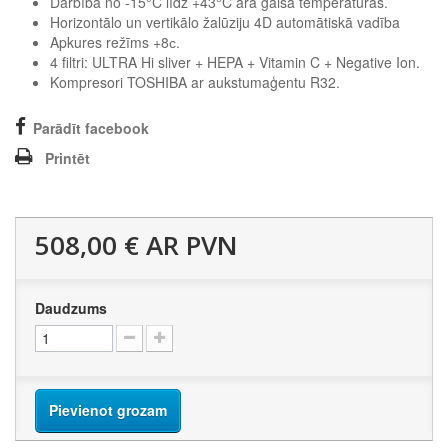
Darbība no -15°C līdz +43°C āra gaisa temperatūras.
Horizontālo un vertikālo žalūziju 4D automātiskā vadība
Apkures režīms +8с.
4 filtri: ULTRA Hi sliver + HEPA + Vitamin C + Negative Ion.
Kompresori TOSHIBA ar aukstumaģentu R32.
Parādīt facebook
Printēt
508,00 €
AR PVN
Daudzums
Pievienot grozam