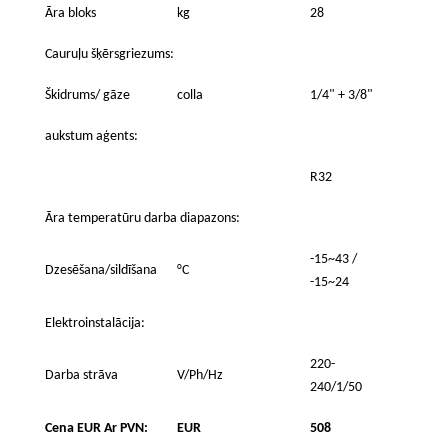
Āra bloks
kg
28
Cauruļu šķērsgriezums:
Škidrums/ gāze
colla
1/4" + 3/8"
aukstum aģents:
R32
Āra temperatūru darba diapazons:
-15~43 /
Dzesēšana/sildīšana
°C
-15~24
Elektroinstalācija:
220-
Darba strāva
V/Ph/Hz
240/1/50
Cena EUR Ar PVN:
EUR
508