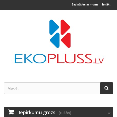
Sazināties ar mums
Ienākt
Iepirkumu grozs:
(tukšs)