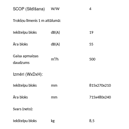
SCOP (Sildīšana)
W/W
4
Trokšņu līmenis 1 m attālumā:
Iekštelpu bloks
dB(A)
19
Āra bloks
dB(A)
55
Gaisa apmaiņas
m³/h
500
daudzums
Izmēri (WxDxH):
Iekštelpu bloks
mm
815x270x210
Āra bloks
mm
715x480x240
Svars (neto):
Iekštelpu bloks
kg
8,5