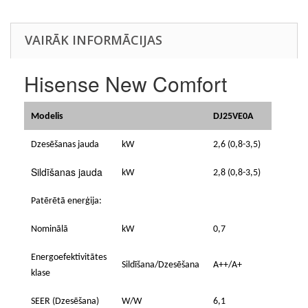
VAIRĀK INFORMĀCIJAS
Hisense New Comfort
Modelis
DJ25VE0A
Dzesēšanas jauda
kW
2,6 (0,8-3,5)
Sildīšanas jauda
kW
2,8 (0,8-3,5)
Patērētā enerģija:
Nominālā
kW
0,7
Energoefektivitātes
Sildīšana/Dzesēšana
A++/A+
klase
SEER (Dzesēšana)
W/W
6,1