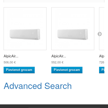
AlpicAir...
AlpicAir...
AlpicA
506,00 €
552,00 €
726,0
Pievienot grozam
Pievienot grozam
Pie
Advanced Search