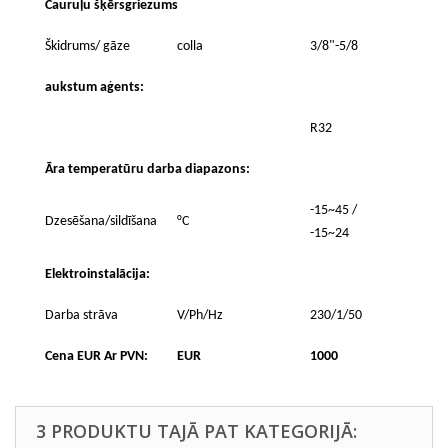
Cauruļu šķērsgriezums
Škidrums/ gāze
colla
3/8"-5/8
aukstum aģents:
R32
Āra temperatūru darba diapazons:
-15~45 /
Dzesēšana/sildīšana
°C
-15~24
Elektroinstalācija:
Darba strāva
V/Ph/Hz
230/1/50
Cena EUR Ar PVN:
EUR
1000
3 PRODUKTU TAJĀ PAT KATEGORIJĀ: