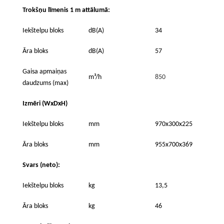
Trokšņu līmenis 1 m attālumā:
Iekštelpu bloks
dB(A)
34
Āra bloks
dB(A)
57
Gaisa apmaiņas
m³/h
850
daudzums (max)
Izmēri (WxDxH)
Iekštelpu bloks
mm
970x300x225
Āra bloks
mm
955x700x369
Svars (neto):
Iekštelpu bloks
kg
13,5
Āra bloks
kg
46