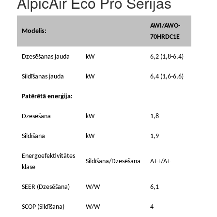
AlpicAir Eco Pro Sērijas
AWI/AWO-
Modelis:
70HRDC1E
Dzesēšanas jauda
kW
6,2 (1,8-6,4)
Sildīšanas jauda
kW
6,4 (1,6-6,6)
Patērētā enerģija:
Dzesēšana
kW
1,8
Sildīšana
kW
1,9
Energoefektivitātes
Sildīšana/Dzesēšana
A++/A+
klase
SEER (Dzesēšana)
W/W
6,1
SCOP (Sildīšana)
W/W
4