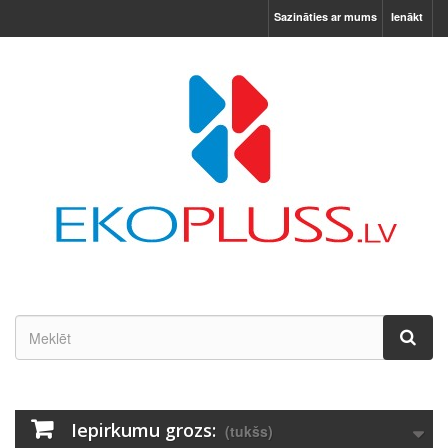
Sazināties ar mums
Ienākt
Iepirkumu grozs:
(tukšs)