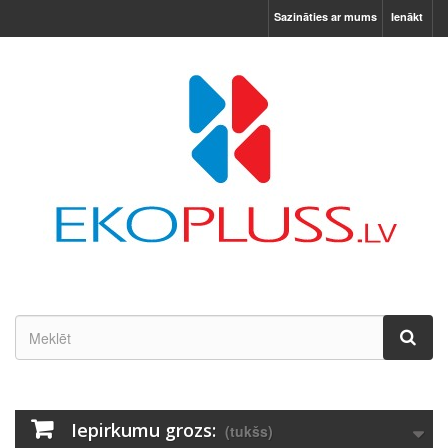
Sazināties ar mums
Ienākt
Iepirkumu grozs:
(tukšs)