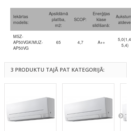
Apsildāmā
Enerģijas
Iekārtas
Aukstu
platība,
SCOP:
klase
modelis:
atdeve
m2:
sildīšanā:
MSZ-
5,0(1,4
AP50VGK/MUZ-
65
4,7
A++
5,4)
AP50VG
3 PRODUKTU TAJĀ PAT KATEGORIJĀ: