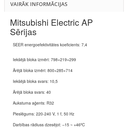
VAIRĀK INFORMĀCIJAS
Mitsubishi Electric AP
Sērijas
SEER energoefektivitātes koeficients: 7,4
Iekšējā bloka izmēri: 798×219×299
Ārējā bloka izmēri: 800×285×714
Iekšējā bloka svars: 10,5
Ārējā bloka svars: 40
Aukstuma aģents: R32
Pieslēgums: 220-240 V, 1 f, 50 Hz
Darbības rādiuss dzesējot: –15 ~ +46ºC