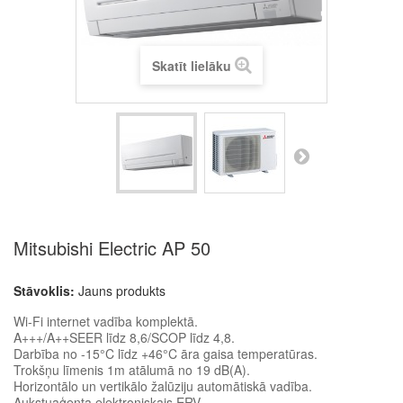
Skatīt lielāku
Mitsubishi Electric AP 50
Stāvoklis:
Jauns produkts
Wi-Fi internet vadība komplektā.
A+++/A++SEER līdz 8,6/SCOP līdz 4,8.
Darbība no -15°C līdz +46°C āra gaisa temperatūras.
Trokšņu līmenis 1m atālumā no 19 dB(A).
Horizontālo un vertikālo žalūziju automātiskā vadība.
Aukstuaģenta elektroniskais ERV.