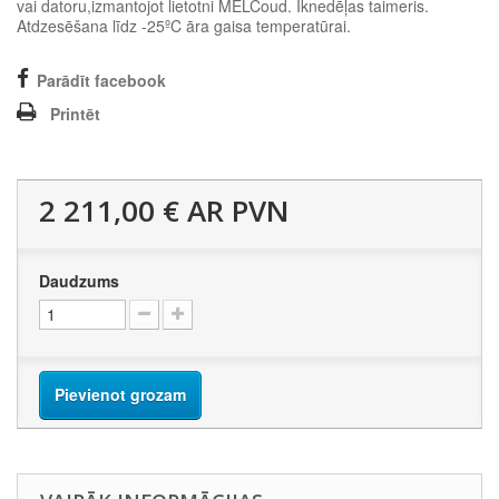
vai datoru,izmantojot lietotni MELCoud. Iknedēļas taimeris.
Atdzesēšana līdz -25ºC āra gaisa temperatūrai.
Parādīt facebook
Printēt
2 211,00 €
AR PVN
Daudzums
Pievienot grozam