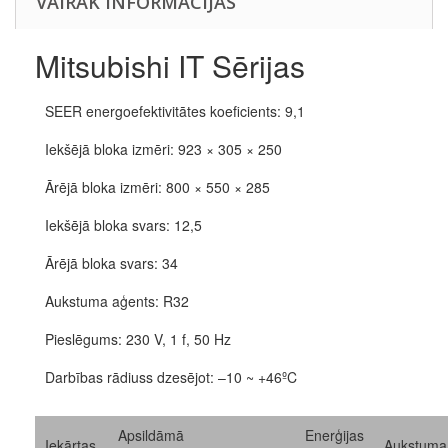
VAIRĀK INFORMĀCIJAS
Mitsubishi IT Sērijas
SEER energoefektivitātes koeficients: 9,1
Iekšējā bloka izmēri: 923 × 305 × 250
Ārējā bloka izmēri: 800 × 550 × 285
Iekšējā bloka svars: 12,5
Ārējā bloka svars: 34
Aukstuma aģents: R32
Pieslēgums: 230 V, 1 f, 50 Hz
Darbības rādiuss dzesējot: –10 ~ +46ºC
Apsildāmā
Enerģijas
Iekārtas
Aukstuma