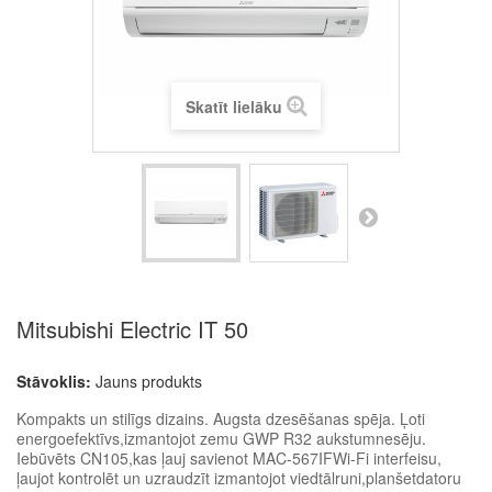
Skatīt lielāku
Mitsubishi Electric IT 50
Stāvoklis:
Jauns produkts
Kompakts un stilīgs dizains. Augsta dzesēšanas spēja.
Ļoti
energoefektīvs,izmantojot zemu GWP R32 aukstumnesēju.
Iebūvēts CN105,kas ļauj savienot MAC-567IFWi-Fi interfeisu,
ļaujot kontrolēt un uzraudzīt izmantojot viedtālruni,planšetdatoru