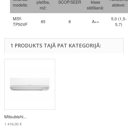
platība,
SCOP/SEER
klase
modelis:
atdeve:
m2:
sildīšanā:
MSY-
5,0 (1,5-
85
8
A++
TP50VF
5,7)
1 PRODUKTS TAJĀ PAT KATEGORIJĀ:
Mitsubishi...
1 419,00 €