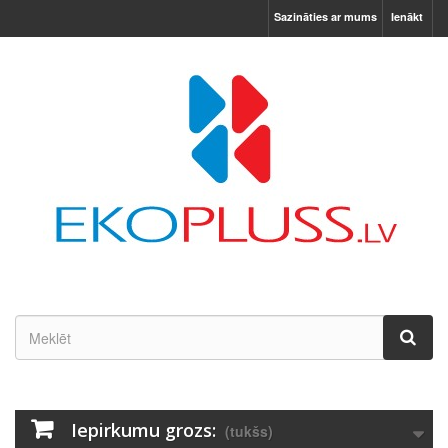
Sazināties ar mums
Ienākt
Iepirkumu grozs:
(tukšs)