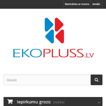
Sazināties ar mums
Ienākt
Iepirkumu grozs:
(tukšs)