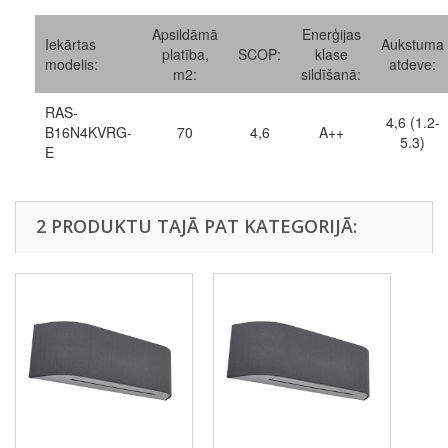
Apsildāmā
Enerģijas
Iekārtas
Aukstuma
platība,
SCOP:
klase
modelis:
atdeve:
m2:
sildīšanā:
RAS-
4,6 (1.2-
B16N4KVRG-
70
4,6
A++
5.3)
E
2 PRODUKTU TAJĀ PAT KATEGORIJĀ: