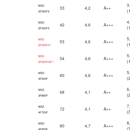
3
MXZ-
33
4,2
A++
(
2F33VF3
4
MXZ-
42
4,6
A+++
(
2F42VF3
5
MXZ-
53
4,6
A+++
(
2F53VFH*
5
MXZ-
54
4,6
A+++
(
2F53VFHZ**
5
MXZ-
60
4,6
A+++
(
3F54VF
6
MXZ-
68
4,1
A++
(
3F68VF
7
MXZ-
72
4,1
A++
(
4F72VF
8
MXZ-
80
4,7
A+++
(
4F83VF