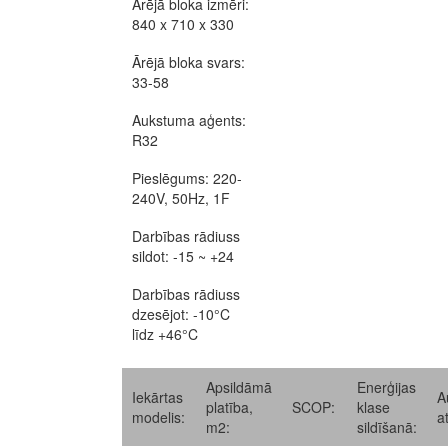
Ārējā bloka izmēri:
840 x 710 x 330
Ārējā bloka svars:
33-58
Aukstuma aģents:
R32
Pieslēgums: 220-
240V, 50Hz, 1F
Darbības rādiuss
sildot: -15 ~ +24
Darbības rādiuss
dzesējot: -10°C
līdz +46°C
Apsildāmā
Enerģijas
Iekārtas
A
platība,
SCOP:
klase
modelis:
a
m2:
sildīšanā: