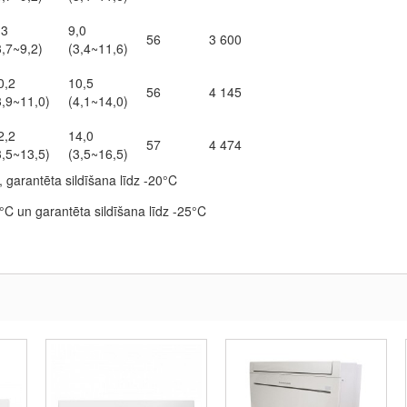
,3
9,0
56
3 600
3,7~9,2)
(3,4~11,6)
0,2
10,5
56
4 145
3,9~11,0)
(4,1~14,0)
2,2
14,0
57
4 474
3,5~13,5)
(3,5~16,5)
garantēta sildīšana līdz -20°C
°C un garantēta sildīšana līdz -25°C