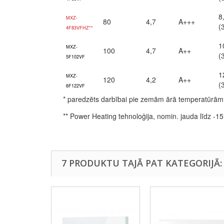
8
MXZ-
80
4,7
A+++
(
4F83VFHZ**
1
MXZ-
100
4,7
A++
(
5F102VF
1
MXZ-
120
4,2
A++
(
6F122VF
* paredzēts darbībai pie zemām ārā temperatūrām, 
** Power Heating tehnoloģija, nomin. jauda līdz -15
7 PRODUKTU TAJĀ PAT KATEGORIJĀ: