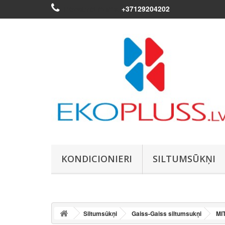
Piezvaniet mums:
+37129204202
KONDICIONIERI
SILTUMSŪKŅI
Siltumsūkņi
Gaiss-Gaiss siltumsukņi
MI