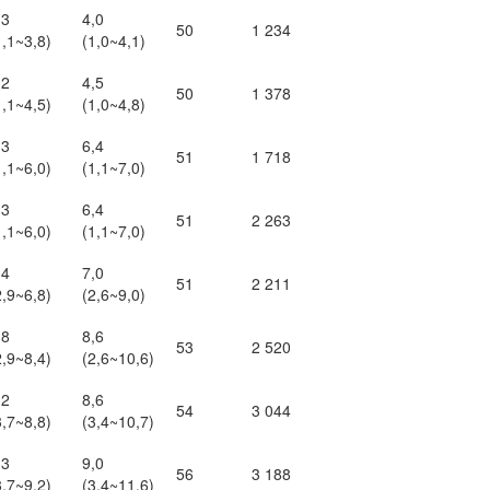
,3
4,0
50
1 234
1,1~3,8)
(1,0~4,1)
,2
4,5
50
1 378
1,1~4,5)
(1,0~4,8)
,3
6,4
51
1 718
1,1~6,0)
(1,1~7,0)
,3
6,4
51
2 263
1,1~6,0)
(1,1~7,0)
,4
7,0
51
2 211
2,9~6,8)
(2,6~9,0)
,8
8,6
53
2 520
2,9~8,4)
(2,6~10,6)
,2
8,6
54
3 044
3,7~8,8)
(3,4~10,7)
,3
9,0
56
3 188
3,7~9,2)
(3,4~11,6)