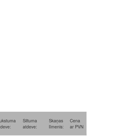
ukstuma
Siltuma
Skaņas
Cena
tdeve:
atdeve:
līmenis:
ar PVN