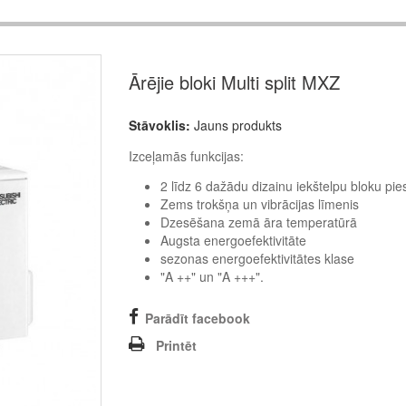
Ārējie bloki Multi split MXZ
Stāvoklis:
Jauns produkts
Izceļamās funkcijas:
2 līdz 6 dažādu dizainu iekštelpu bloku pi
Zems trokšņa un vibrācijas līmenis
Dzesēšana zemā āra temperatūrā
Augsta energoefektivitāte
sezonas energoefektivitātes klase
"A ++" un "A +++".
Parādīt facebook
Printēt