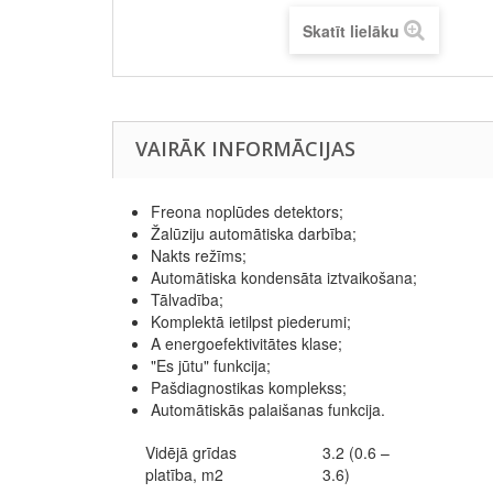
Skatīt lielāku
VAIRĀK INFORMĀCIJAS
Freona noplūdes detektors;
Žalūziju automātiska darbība;
Nakts režīms;
Automātiska kondensāta iztvaikošana;
Tālvadība;
Komplektā ietilpst piederumi;
A energoefektivitātes klase;
"Es jūtu" funkcija;
Pašdiagnostikas komplekss;
Automātiskās palaišanas funkcija.
Vidējā grīdas
3.2 (0.6 –
platība, m2
3.6)