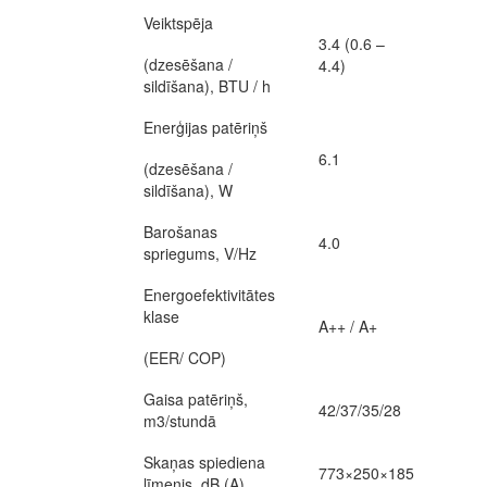
Veiktspēja
3.4 (0.6 –
(dzesēšana /
4.4)
sildīšana), BTU / h
Enerģijas patēriņš
6.1
(dzesēšana /
sildīšana), W
Barošanas
4.0
spriegums, V/Hz
Energoefektivitātes
klase
A++ / A+
(EER/ COP)
Gaisa patēriņš,
42/37/35/28
m3/stundā
Skaņas spiediena
773×250×185
līmenis, dB (A)