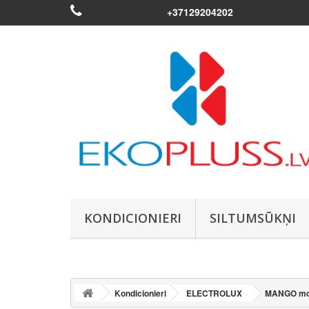
Piezvaniet mums:
+37129204202
KONDICIONIERI
SILTUMSŪKŅI
Kondicionieri
ELECTROLUX
MANGO mobi