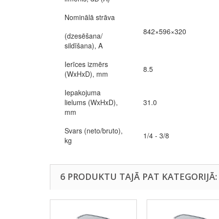
Nominālā strāva
842×596×320
(dzesēšana/
sildīšana), A
Ierīces izmērs
8.5
(WxHxD), mm
Iepakojuma
lielums (WxHxD),
31.0
mm
Svars (neto/bruto),
1/4 - 3/8
kg
6 PRODUKTU TAJĀ PAT KATEGORIJĀ: