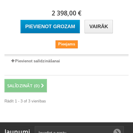
2 398,00 €
PIEVIENOT GROZAM
VAIRĀK
Pieejams
Pievienot salīdzināšanai
SALĪDZINĀT (
0
)
Rādīt 1 - 3 of 3 vienības
Jaunumi