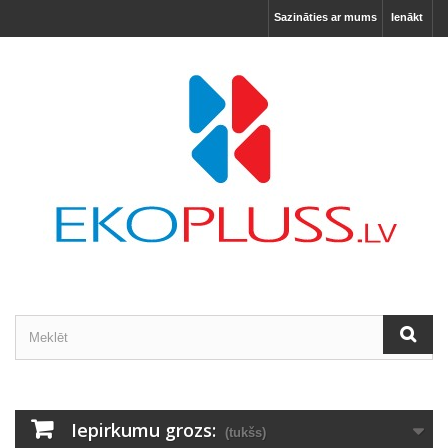
Sazināties ar mums
Ienākt
Iepirkumu grozs:
(tukšs)