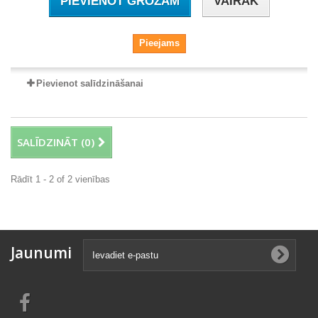
PIEVIENOT GROZAM
VAIRĀK
Pieejams
Pievienot salīdzināšanai
SALĪDZINĀT (
0
)
Rādīt 1 - 2 of 2 vienības
Jaunumi