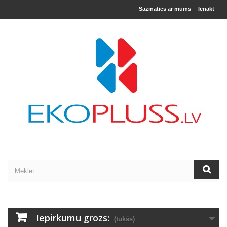
Sazināties ar mums
Ienākt
Iepirkumu grozs:
(tukšs)