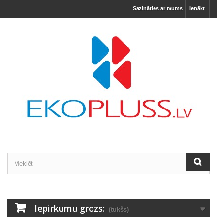
Sazināties ar mums
Ienākt
Iepirkumu grozs:
(tukšs)