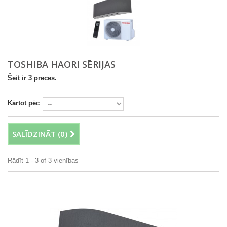
TOSHIBA HAORI SĒRIJAS
Šeit ir 3 preces.
Kārtot pēc
SALĪDZINĀT (
0
)
Rādīt 1 - 3 of 3 vienības