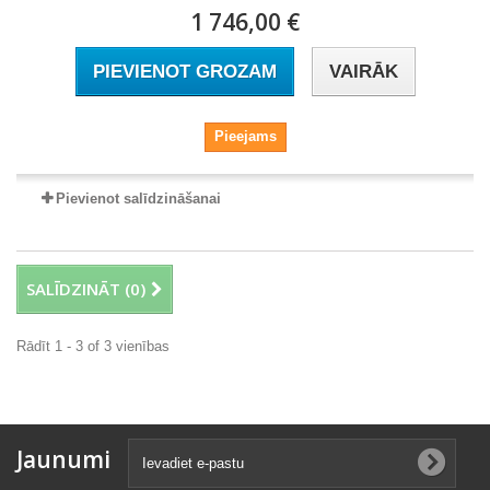
1 746,00 €
PIEVIENOT GROZAM
VAIRĀK
Pieejams
Pievienot salīdzināšanai
SALĪDZINĀT (
0
)
Rādīt 1 - 3 of 3 vienības
Jaunumi