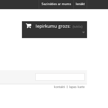
Sazināties ar mums
Ienākt
Iepirkumu grozs:
(tukšs)
kontakti
lapas karte