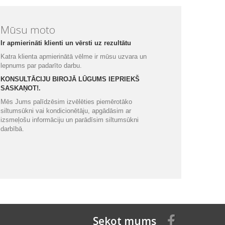
Mūsu moto
Ir apmierināti klienti un vērsti uz rezultātu
Katra klienta apmierinātā vēlme ir mūsu uzvara un
lepnums par padarīto darbu.
KONSULTĀCIJU BIROJĀ LŪGUMS IEPRIEKŠ
SASKAŅOT!.
Mēs Jums palīdzēsim izvēlēties piemērotāko
siltumsūkni vai kondicionētāju, apgādāsim ar
izsmeļošu informāciju un parādīsim siltumsūkni
darbībā.
Sekot mums