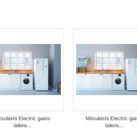
Tosh
Visi jautāju
Kondicionie
Ekopluss ek
IEGĀDĀ
tsubishi Electric gaiss-
Mitsubishi Electric gai
ūdens...
ūdens...