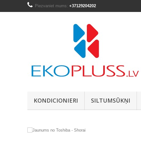
Piezvaniet mums:
+37129204202
KONDICIONIERI
SILTUMSŪKŅI